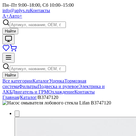
Пн–Пт 9:00–18:00, Сб 10:00–15:00
info@aplys.ru
Контакты
А+
Авто+
Найти
Найти
Все категории
Каталог
Уценка
Тормозная
система
Фильтры
Подвеска и рулевое
Электрика и
АКБ
Двигатель и ГРМ
Охлаждение
Контакты
Главная
/
Каталог
/
B3747120