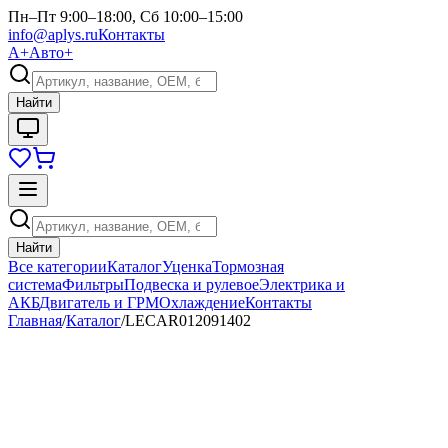
Пн–Пт 9:00–18:00, Сб 10:00–15:00
info@aplys.ru
Контакты
А+
Авто+
Найти
Найти
Все категории
Каталог
Уценка
Тормозная
система
Фильтры
Подвеска и рулевое
Электрика и
АКБ
Двигатель и ГРМ
Охлаждение
Контакты
Главная
/
Каталог
/
LECAR012091402