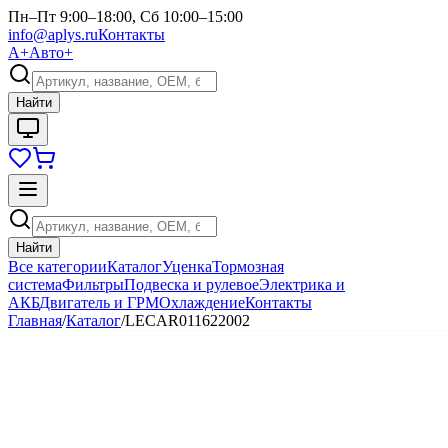
Пн–Пт 9:00–18:00, Сб 10:00–15:00
info@aplys.ru
Контакты
А+
Авто+
Найти
Найти
Все категории
Каталог
Уценка
Тормозная
система
Фильтры
Подвеска и рулевое
Электрика и
АКБ
Двигатель и ГРМ
Охлаждение
Контакты
Главная
/
Каталог
/
LECAR011622002