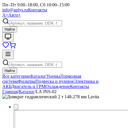
Пн–Пт 9:00–18:00, Сб 10:00–15:00
info@aplys.ru
Контакты
А+
Авто+
Найти
Найти
Все категории
Каталог
Уценка
Тормозная
система
Фильтры
Подвеска и рулевое
Электрика и
АКБ
Двигатель и ГРМ
Охлаждение
Контакты
Главная
/
Каталог
/
LA JNS-02