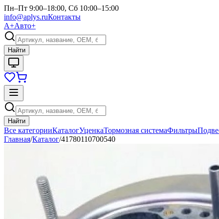
Пн–Пт 9:00–18:00, Сб 10:00–15:00
info@aplys.ru
Контакты
А+
Авто+
Найти
Найти
Все категории
Каталог
Уценка
Тормозная система
Фильтры
Подве
Главная
/
Каталог
/
41780110700540