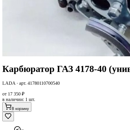
Карбюратор ГАЗ 4178-40 (ун
LADA
· арт.
41780110700540
от
17 350 ₽
в наличии
:
1 шт.
В корзину