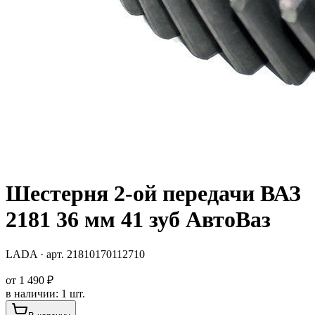
Шестерня 2-ой передачи ВАЗ
2181 36 мм 41 зуб АвтоВаз
LADA
· арт.
21810170112710
от
1 490 ₽
в наличии
:
1 шт.