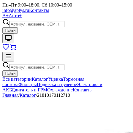
Пн–Пт 9:00–18:00, Сб 10:00–15:00
info@aplys.ru
Контакты
А+
Авто+
Найти
Найти
Все категории
Каталог
Уценка
Тормозная
система
Фильтры
Подвеска и рулевое
Электрика и
АКБ
Двигатель и ГРМ
Охлаждение
Контакты
Главная
/
Каталог
/
21810170112710