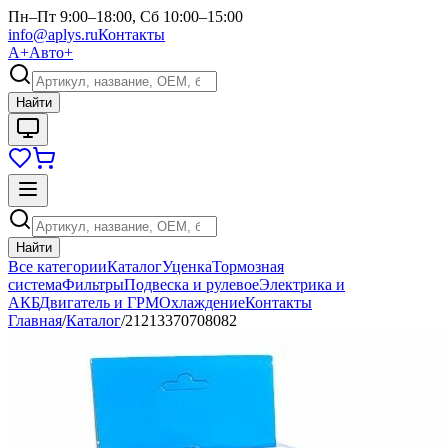
Пн–Пт 9:00–18:00, Сб 10:00–15:00
info@aplys.ru
Контакты
А+
Авто+
Найти
Найти
Все категории
Каталог
Уценка
Тормозная
система
Фильтры
Подвеска и рулевое
Электрика и
АКБ
Двигатель и ГРМ
Охлаждение
Контакты
Главная
/
Каталог
/
21213370708082