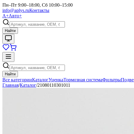
Пн–Пт 9:00–18:00, Сб 10:00–15:00
info@aplys.ru
Контакты
А+
Авто+
Найти
Найти
Все категории
Каталог
Уценка
Тормозная система
Фильтры
Подве
Главная
/
Каталог
/
21080110301011