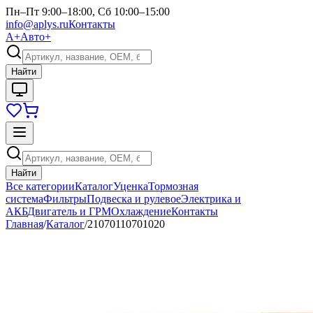
Пн–Пт 9:00–18:00, Сб 10:00–15:00
info@aplys.ru
Контакты
А+
Авто+
Найти
Найти
Все категории
Каталог
Уценка
Тормозная
система
Фильтры
Подвеска и рулевое
Электрика и
АКБ
Двигатель и ГРМ
Охлаждение
Контакты
Главная
/
Каталог
/
21070110701020