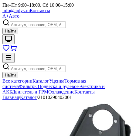
Пн–Пт 9:00–18:00, Сб 10:00–15:00
info@aplys.ru
Контакты
А+
Авто+
Найти
Найти
Все категории
Каталог
Уценка
Тормозная
система
Фильтры
Подвеска и рулевое
Электрика и
АКБ
Двигатель и ГРМ
Охлаждение
Контакты
Главная
/
Каталог
/
21010290402001