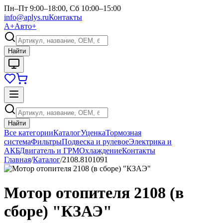
Пн–Пт 9:00–18:00, Сб 10:00–15:00
info@aplys.ru
Контакты
А+
Авто+
Найти
Найти
Все категории
Каталог
Уценка
Тормозная
система
Фильтры
Подвеска и рулевое
Электрика и
АКБ
Двигатель и ГРМ
Охлаждение
Контакты
Главная
/
Каталог
/
2108.8101091
Мотор отопителя 2108 (в
сборе) "КЗАЭ"