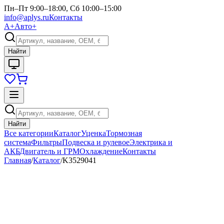
Пн–Пт 9:00–18:00, Сб 10:00–15:00
info@aplys.ru
Контакты
А+
Авто+
Найти
Найти
Все категории
Каталог
Уценка
Тормозная
система
Фильтры
Подвеска и рулевое
Электрика и
АКБ
Двигатель и ГРМ
Охлаждение
Контакты
Главная
/
Каталог
/
K3529041