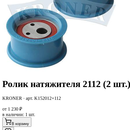
Ролик натяжителя 2112 (2 ш
KRONER
· арт.
K152012+112
от
1 230 ₽
в наличии
:
1 шт.
В корзину