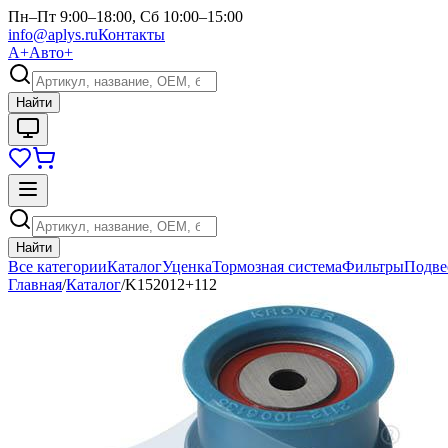
Пн–Пт 9:00–18:00, Сб 10:00–15:00
info@aplys.ru
Контакты
А+
Авто+
Найти
Найти
Все категории
Каталог
Уценка
Тормозная система
Фильтры
Подве
Главная
/
Каталог
/
K152012+112