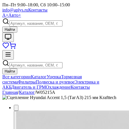
Пн–Пт 9:00–18:00, Сб 10:00–15:00
info@aplys.ru
Контакты
А+
Авто+
Найти
Найти
Все категории
Каталог
Уценка
Тормозная
система
Фильтры
Подвеска и рулевое
Электрика и
АКБ
Двигатель и ГРМ
Охлаждение
Контакты
Главная
/
Каталог
/
W05215A