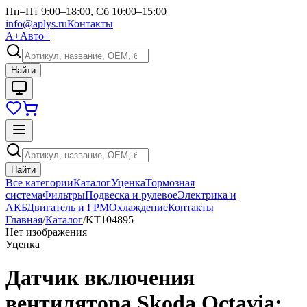
Пн–Пт 9:00–18:00, Сб 10:00–15:00
info@aplys.ru
Контакты
А+
Авто+
Найти
Найти
Все категории
Каталог
Уценка
Тормозная
система
Фильтры
Подвеска и рулевое
Электрика и
АКБ
Двигатель и ГРМ
Охлаждение
Контакты
Главная
/
Каталог
/
KT104895
Нет изображения
Уценка
Датчик включения
вентилятора Skoda Octavia;