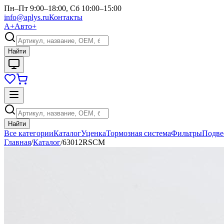
Пн–Пт 9:00–18:00, Сб 10:00–15:00
info@aplys.ru
Контакты
А+
Авто+
Найти
Найти
Все категории
Каталог
Уценка
Тормозная система
Фильтры
Подве
Главная
/
Каталог
/
63012RSCM