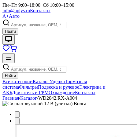
Пн–Пт 9:00–18:00, Сб 10:00–15:00
info@aplys.ru
Контакты
А+
Авто+
Найти
Найти
Все категории
Каталог
Уценка
Тормозная
система
Фильтры
Подвеска и рулевое
Электрика и
АКБ
Двигатель и ГРМ
Охлаждение
Контакты
Главная
/
Каталог
/
WD2042,RX-A004