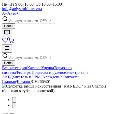
Пн–Пт 9:00–18:00, Сб 10:00–15:00
info@aplys.ru
Контакты
А+
Авто+
Найти
Найти
Все категории
Каталог
Уценка
Тормозная
система
Фильтры
Подвеска и рулевое
Электрика и
АКБ
Двигатель и ГРМ
Охлаждение
Контакты
Главная
/
Каталог
/
CH266/401