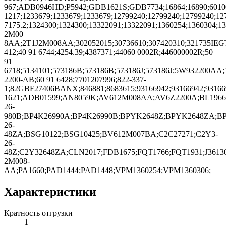
967;ADB0946HD;P5942;GDB1621S;GDB7734;16864;16890;601005
1217;1233679;1233679;1233679;12799240;12799240;12799240;12
7175.2;1324300;1324300;13322091;13322091;1360254;1360304;1
2M00
8AA;2T1J2M008AA;302052015;30736610;307420310;321735
412;40 91 6744;4254.39;4387371;44060 0002R;446000002R;50
91
6718;5134101;573186B;573186B;573186J;573186J;5W932200AA
2200-AB;60 91 6428;7701207996;822-337-
1;82GBF27406BANX;846881;8683615;93166942;93166942;9316694
1621;ADB01599;AN8059K;AV612M008AA;AV6Z2200A;BL1966
26-
980B;BP4K26990A;BP4K26990B;BPYK2648Z;BPYK2648ZA;B
26-
48ZA;BSG10122;BSG10425;BV612M007BA;C2C27271;C2Y3-
26-
48Z;C2Y32648ZA;CLN2017;FDB1675;FQT1766;FQT1931;J3613
2M008-
AA;PA1660;PAD1444;PAD1448;VPM1360254;VPM1360306;
Характеристики
Кратность отгрузки
1