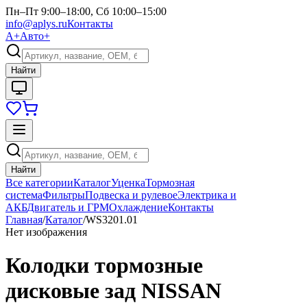
Пн–Пт 9:00–18:00, Сб 10:00–15:00
info@aplys.ru
Контакты
А+
Авто+
Найти
Найти
Все категории
Каталог
Уценка
Тормозная
система
Фильтры
Подвеска и рулевое
Электрика и
АКБ
Двигатель и ГРМ
Охлаждение
Контакты
Главная
/
Каталог
/
WS3201.01
Нет изображения
Колодки тормозные
дисковые зад NISSAN