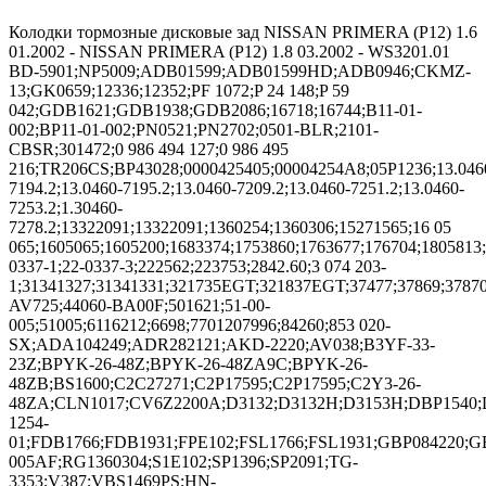
Колодки тормозные дисковые зад NISSAN PRIMERA (P12) 1.6
01.2002 - NISSAN PRIMERA (P12) 1.8 03.2002 - WS3201.01
BD-5901;NP5009;ADB01599;ADB01599HD;ADB0946;CKMZ-
13;GK0659;12336;12352;PF 1072;P 24 148;P 59
042;GDB1621;GDB1938;GDB2086;16718;16744;B11-01-
002;BP11-01-002;PN0521;PN2702;0501-BLR;2101-
CBSR;301472;0 986 494 127;0 986 495
216;TR206CS;BP43028;0000425405;00004254A8;05P1236;13.046
7194.2;13.0460-7195.2;13.0460-7209.2;13.0460-7251.2;13.0460-
7253.2;1.30460-
7278.2;13322091;13322091;1360254;1360306;15271565;16 05
065;1605065;1605200;1683374;1753860;1763677;176704;1805813;
0337-1;22-0337-3;222562;223753;2842.60;3 074 203-
1;31341327;31341331;321735EGT;321837EGT;37477;37869;3787
AV725;44060-BA00F;501621;51-00-
005;51005;6116212;6698;7701207996;84260;853 020-
SX;ADA104249;ADR282121;AKD-2220;AV038;B3YF-33-
23Z;BPYK-26-48Z;BPYK-26-48ZA9C;BPYK-26-
48ZB;BS1600;C2C27271;C2P17595;C2P17595;C2Y3-26-
48ZA;CLN1017;CV6Z2200A;D3132;D3132H;D3153H;DBP1540;
1254-
01;FDB1766;FDB1931;FPE102;FSL1766;FSL1931;GBP084220;GB
005AF;RG1360304;S1E102;SP1396;SP2091;TG-
3353;V387;VBS1469PS;HN-