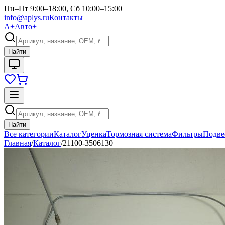
Пн–Пт 9:00–18:00, Сб 10:00–15:00
info@aplys.ru
Контакты
А+
Авто+
Найти
Найти
Все категории
Каталог
Уценка
Тормозная система
Фильтры
Подве
Главная
/
Каталог
/
21100-3506130