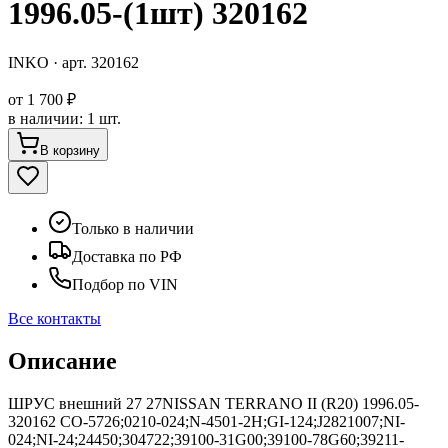
1996.05-(1шт) 320162
INKO
· арт.
320162
от
1 700 ₽
в наличии
:
1 шт.
В корзину
Только в наличии
Доставка по РФ
Подбор по VIN
Все контакты
Описание
ШРУС внешний 27 27NISSAN TERRANO II (R20) 1996.05-
320162 CO-5726;0210-024;N-4501-2H;GI-124;J2821007;NI-
024;NI-24;24450;304722;39100-31G00;39100-78G60;39211-