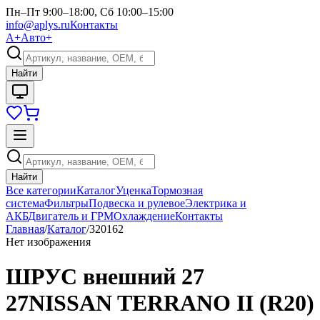
Пн–Пт 9:00–18:00, Сб 10:00–15:00
info@aplys.ru
Контакты
А+
Авто+
Найти
Найти
Все категории
Каталог
Уценка
Тормозная
система
Фильтры
Подвеска и рулевое
Электрика и
АКБ
Двигатель и ГРМ
Охлаждение
Контакты
Главная
/
Каталог
/
320162
Нет изображения
ШРУС внешний 27
27NISSAN TERRANO II (R20)