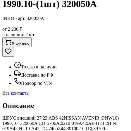
1990.10-(1шт) 320050A
INKO
· арт.
320050A
от
2 230 ₽
в наличии
:
2 шт.
В корзину
Только в наличии
Доставка по РФ
Подбор по VIN
Все контакты
Описание
ШРУС внешний 27 23 ABS 42NISSAN AVENIR (PNW10)
1990.10- 320050A CO-5706A;0210-019A42;AB4173-2H;NI-
019A42;NI-19-A42;TG-7465Z44;39100-1C110;39100-