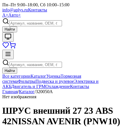
Пн–Пт 9:00–18:00, Сб 10:00–15:00
info@aplys.ru
Контакты
А+
Авто+
Найти
Найти
Все категории
Каталог
Уценка
Тормозная
система
Фильтры
Подвеска и рулевое
Электрика и
АКБ
Двигатель и ГРМ
Охлаждение
Контакты
Главная
/
Каталог
/
320050A
Нет изображения
ШРУС внешний 27 23 ABS
42NISSAN AVENIR (PNW10)