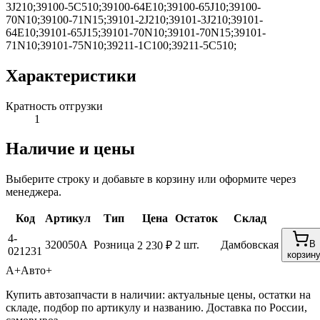
3J210;39100-5C510;39100-64E10;39100-65J10;39100-
70N10;39100-71N15;39101-2J210;39101-3J210;39101-
64E10;39101-65J15;39101-70N10;39101-70N15;39101-
71N10;39101-75N10;39211-1C100;39211-5C510;
Характеристики
Кратность отгрузки
1
Наличие и цены
Выберите строку и добавьте в корзину или оформите через
менеджера.
Код
Артикул
Тип
Цена
Остаток
Склад
4-
320050A
Розница
2 шт.
Дамбовская
В
2 230 ₽
021231
корзин
А+
Авто+
Купить автозапчасти в наличии: актуальные цены, остатки на
складе, подбор по артикулу и названию. Доставка по России,