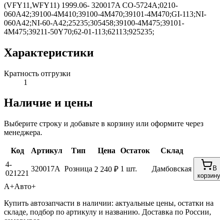
(VFY11,WFY11) 1999.06- 320017A CO-5724A;0210-
060A42;39100-4M410;39100-4M470;39101-4M470;GI-113;NI-
060A42;NI-60-A42;25235;305458;39100-4M475;39101-
4M475;39211-50Y70;62-01-113;62113;925235;
Характеристики
Кратность отгрузки
1
Наличие и цены
Выберите строку и добавьте в корзину или оформите через
менеджера.
Код
Артикул
Тип
Цена
Остаток
Склад
4-
320017A
Розница
1 шт.
Дамбовская
В
2 240 ₽
021221
корзин
А+
Авто+
Купить автозапчасти в наличии: актуальные цены, остатки на
складе, подбор по артикулу и названию. Доставка по России,