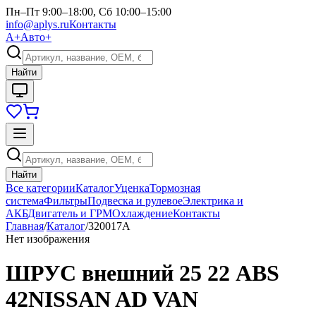
Пн–Пт 9:00–18:00, Сб 10:00–15:00
info@aplys.ru
Контакты
А+
Авто+
Найти
Найти
Все категории
Каталог
Уценка
Тормозная
система
Фильтры
Подвеска и рулевое
Электрика и
АКБ
Двигатель и ГРМ
Охлаждение
Контакты
Главная
/
Каталог
/
320017A
Нет изображения
ШРУС внешний 25 22 ABS
42NISSAN AD VAN