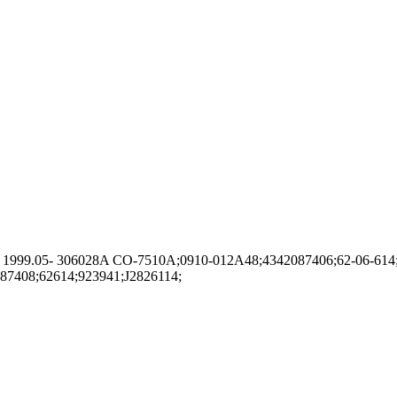
99.05- 306028A CO-7510A;0910-012A48;4342087406;62-06-614
87408;62614;923941;J2826114;