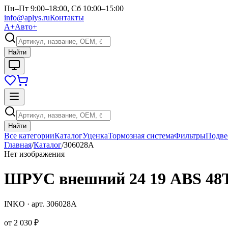
Пн–Пт 9:00–18:00, Сб 10:00–15:00
info@aplys.ru
Контакты
А+
Авто+
Найти
Найти
Все категории
Каталог
Уценка
Тормозная система
Фильтры
Подве
Главная
/
Каталог
/
306028A
Нет изображения
ШРУС внешний 24 19 ABS 48T
INKO
· арт.
306028A
от
2 030 ₽