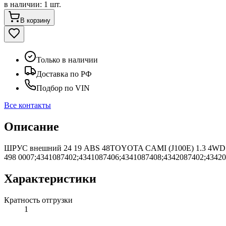
в наличии
:
1 шт.
В корзину
Только в наличии
Доставка по РФ
Подбор по VIN
Все контакты
Описание
ШРУС внешний 24 19 ABS 48TOYOTA CAMI (J100E) 1.3 4WD 19
498 0007;4341087402;4341087406;4341087408;4342087402;43420
Характеристики
Кратность отгрузки
1