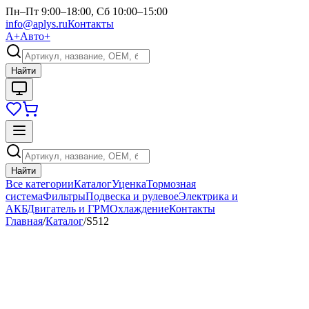
Пн–Пт 9:00–18:00, Сб 10:00–15:00
info@aplys.ru
Контакты
А+
Авто+
Найти
Найти
Все категории
Каталог
Уценка
Тормозная
система
Фильтры
Подвеска и рулевое
Электрика и
АКБ
Двигатель и ГРМ
Охлаждение
Контакты
Главная
/
Каталог
/
S512