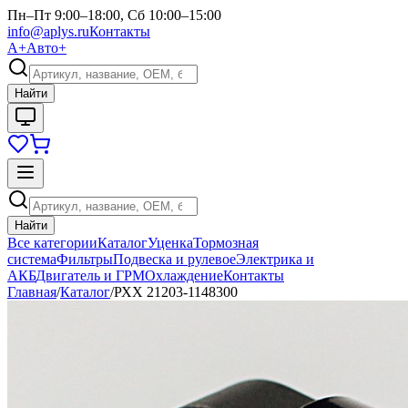
Пн–Пт 9:00–18:00, Сб 10:00–15:00
info@aplys.ru
Контакты
А+
Авто+
Найти
Найти
Все категории
Каталог
Уценка
Тормозная
система
Фильтры
Подвеска и рулевое
Электрика и
АКБ
Двигатель и ГРМ
Охлаждение
Контакты
Главная
/
Каталог
/
РХХ 21203-1148300