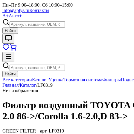
Пн–Пт 9:00–18:00, Сб 10:00–15:00
info@aplys.ru
Контакты
А+
Авто+
Найти
Найти
Все категории
Каталог
Уценка
Тормозная система
Фильтры
Подве
Главная
/
Каталог
/
LF0319
Нет изображения
Фильтр воздушный TOYOTA Camry
2.0 86->/Corolla 1.6-2.0,D 83->
GREEN FILTER
· арт.
LF0319