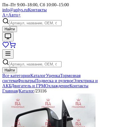
Пн–Пт 9:00–18:00, Сб 10:00–15:00
info@aplys.ru
Контакты
А+
Авто+
Найти
Найти
Все категории
Каталог
Уценка
Тормозная
система
Фильтры
Подвеска и рулевое
Электрика и
АКБ
Двигатель и ГРМ
Охлаждение
Контакты
Главная
/
Каталог
/
23116