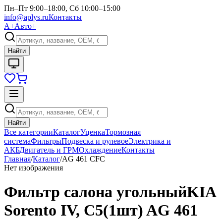
Пн–Пт 9:00–18:00, Сб 10:00–15:00
info@aplys.ru
Контакты
А+
Авто+
Найти
Найти
Все категории
Каталог
Уценка
Тормозная
система
Фильтры
Подвеска и рулевое
Электрика и
АКБ
Двигатель и ГРМ
Охлаждение
Контакты
Главная
/
Каталог
/
AG 461 CFC
Нет изображения
Фильтр салона угольныйKIA
Sorento IV, C5(1шт) AG 461