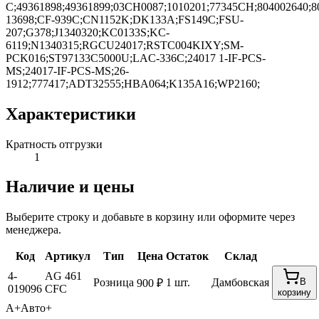
C;49361898;49361899;03CH0087;1010201;77345CH;80400264
13698;CF-939C;CN1152K;DK133A;FS149C;FSU-
207;G378;J1340320;KC0133S;KC-
6119;N1340315;RGCU24017;RSTC004KIXY;SM-
PCK016;ST97133C5000U;LAC-336C;24017 1-IF-PCS-
MS;24017-IF-PCS-MS;26-
1912;777417;ADT32555;HBA064;K135A16;WP2160;
Характеристики
Кратность отгрузки
1
Наличие и цены
Выберите строку и добавьте в корзину или оформите через
менеджера.
Код
Артикул
Тип
Цена
Остаток
Склад
4-
AG 461
Розница
1 шт.
Дамбовская
В
900 ₽
019096
CFC
корзину
А+
Авто+