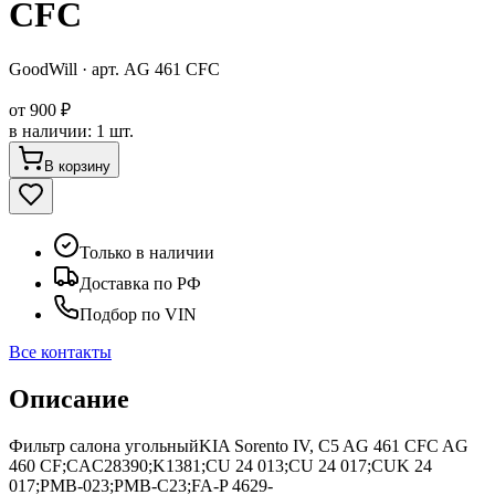
CFC
GoodWill
· арт.
AG 461 CFC
от
900 ₽
в наличии
:
1 шт.
В корзину
Только в наличии
Доставка по РФ
Подбор по VIN
Все контакты
Описание
Фильтр салона угольныйKIA Sorento IV, C5 AG 461 CFC AG
460 CF;CAC28390;K1381;CU 24 013;CU 24 017;CUK 24
017;PMB-023;PMB-C23;FA-P 4629-