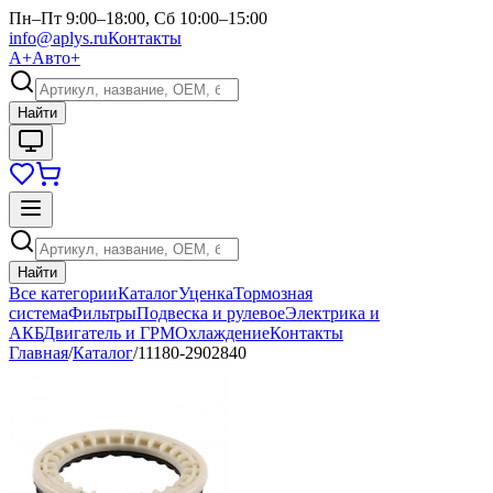
Пн–Пт 9:00–18:00, Сб 10:00–15:00
info@aplys.ru
Контакты
А+
Авто+
Найти
Найти
Все категории
Каталог
Уценка
Тормозная
система
Фильтры
Подвеска и рулевое
Электрика и
АКБ
Двигатель и ГРМ
Охлаждение
Контакты
Главная
/
Каталог
/
11180-2902840