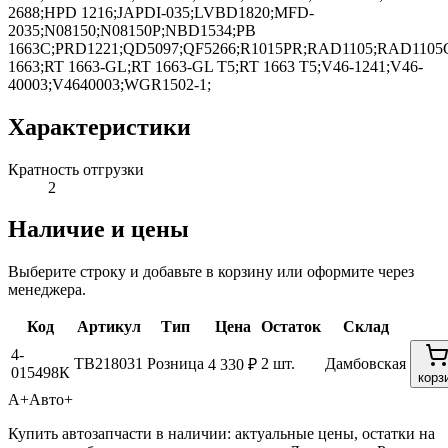
2688;HPD 1216;JAPDI-035;LVBD1820;MFD-
2035;N08150;N08150P;NBD1534;PB
1663C;PRD1221;QD5097;QF5266;R1015PR;RAD1105;RAD1105
1663;RT 1663-GL;RT 1663-GL T5;RT 1663 T5;V46-1241;V46-
40003;V4640003;WGR1502-1;
Характеристики
Кратность отгрузки
2
Наличие и цены
Выберите строку и добавьте в корзину или оформите через
менеджера.
Код
Артикул
Тип
Цена
Остаток
Склад
4-
TB218031
Розница
2 шт.
Дамбовская
4 330 ₽
015498К
корз
А+
Авто+
Купить автозапчасти в наличии: актуальные цены, остатки на