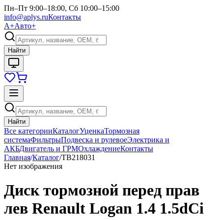
Пн–Пт 9:00–18:00, Сб 10:00–15:00
info@aplys.ru
Контакты
А+
Авто+
Найти
Найти
Все категории
Каталог
Уценка
Тормозная
система
Фильтры
Подвеска и рулевое
Электрика и
АКБ
Двигатель и ГРМ
Охлаждение
Контакты
Главная
/
Каталог
/
TB218031
Нет изображения
Диск тормозной перед прав
лев Renault Logan 1.4 1.5dCi