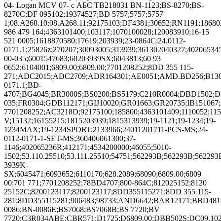
04- Logan MCV 07- с АБС TB218031 BN-1123;BS-8270;BS-
8270C;DF 095102;19374527;BD 5757;5757;5757
1;08.A268.10;08.A268.11;92175103;DF4381;30652;RN1191;18680
986 479 164;4363101400;103117;1070100028;120083910;16-15
521 0005;1618870580;17619;203939;23-0864C;24.0112-
0171.1;25826z;270207;30093005;313939;361302040327;40206534
00-035;6001547683;60203939SX;6043813;60 93
0652;6104001;6809.00;6809.00;7701208252;8DD 355 115-
271;ADC2015;ADC2709;ADR164301;AE0051;AMD.BD256;B130
0171.1;BD-
4707;BG4045;BR3000S;BS0200;BS5179;C210R0004;DBD1502;D
035;FR0304;GDB112171;GIJ10020;GR01663;GR20735;IB15106
7701208252;AC3218D;92175100;185800;4363101409;1110052;1158
V;15132;16155215;1815203939;1815313939;19-1121;19-1234;19-
1234MAX;19-1234SPORT;2133966;24011201711-PCS-MS;24-
0112-0171-1-SET-MS;360406061300;37-
1146;402065236R;412171;4534200000;46055;5010-
1502;53.110.25510;53.111.25510;54751;562293B;562293B;56229
3939K-
SX;6045471;6093652;6110170;628.2089;68090;6809.00;6809
00;701 771;7701208252;78BD4707;800-864C;812025152;8120
25152C;8200123117;8200123117;8DD355115271;8DD 355 115-
281;8DD355115281;906483;98733;AND6642;BAR12171;BBD481
0086;BN-0086E;BS7068;BS7068B;BS 7720;BV
7720;C3R034ABE;CBR571;D1725;D6809.00;DBB502S;DC09.102