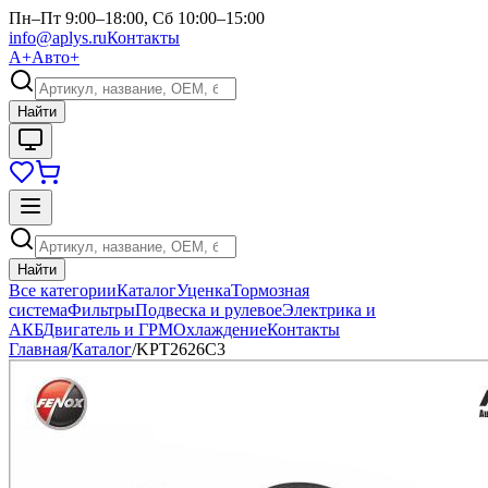
Пн–Пт 9:00–18:00, Сб 10:00–15:00
info@aplys.ru
Контакты
А+
Авто+
Найти
Найти
Все категории
Каталог
Уценка
Тормозная
система
Фильтры
Подвеска и рулевое
Электрика и
АКБ
Двигатель и ГРМ
Охлаждение
Контакты
Главная
/
Каталог
/
KPT2626C3