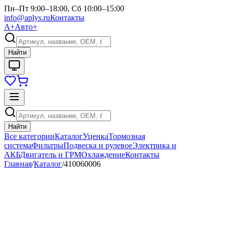
Пн–Пт 9:00–18:00, Сб 10:00–15:00
info@aplys.ru
Контакты
А+
Авто+
Найти
Найти
Все категории
Каталог
Уценка
Тормозная
система
Фильтры
Подвеска и рулевое
Электрика и
АКБ
Двигатель и ГРМ
Охлаждение
Контакты
Главная
/
Каталог
/
410060006