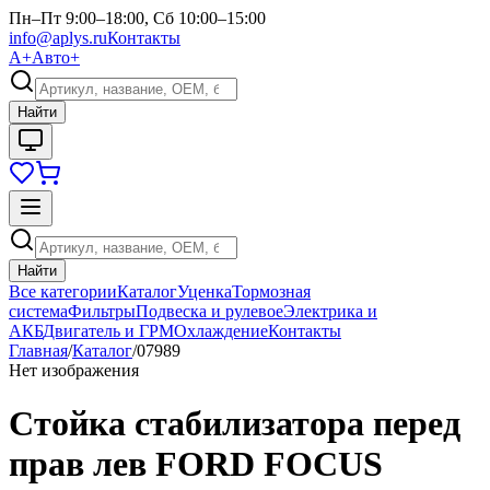
Пн–Пт 9:00–18:00, Сб 10:00–15:00
info@aplys.ru
Контакты
А+
Авто+
Найти
Найти
Все категории
Каталог
Уценка
Тормозная
система
Фильтры
Подвеска и рулевое
Электрика и
АКБ
Двигатель и ГРМ
Охлаждение
Контакты
Главная
/
Каталог
/
07989
Нет изображения
Стойка стабилизатора перед
прав лев FORD FOCUS