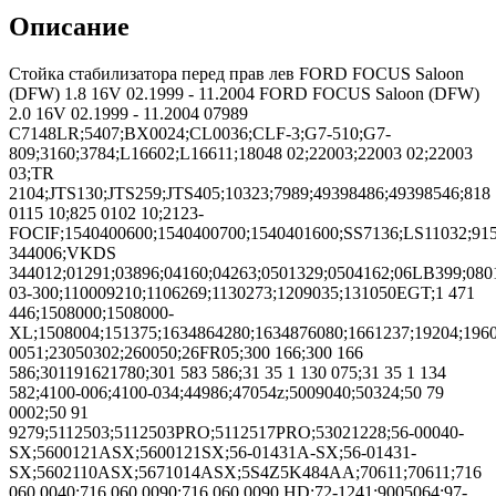
Описание
Стойка стабилизатора перед прав лев FORD FOCUS Saloon
(DFW) 1.8 16V 02.1999 - 11.2004 FORD FOCUS Saloon (DFW)
2.0 16V 02.1999 - 11.2004 07989
C7148LR;5407;BX0024;CL0036;CLF-3;G7-510;G7-
809;3160;3784;L16602;L16611;18048 02;22003;22003 02;22003
03;TR
2104;JTS130;JTS259;JTS405;10323;7989;49398486;49398546;818
0115 10;825 0102 10;2123-
FOCIF;1540400600;1540400700;1540401600;SS7136;LS11032;9
344006;VKDS
344012;01291;03896;04160;04263;0501329;0504162;06LB399;080
03-300;110009210;1106269;1130273;1209035;131050EGT;1 471
446;1508000;1508000-
XL;1508004;151375;1634864280;1634876080;1661237;19204;196
0051;23050302;260050;26FR05;300 166;300 166
586;301191621780;301 583 586;31 35 1 130 075;31 35 1 134
582;4100-006;4100-034;44986;47054z;5009040;50324;50 79
0002;50 91
9279;5112503;5112503PRO;5112517PRO;53021228;56-00040-
SX;5600121ASX;5600121SX;56-01431A-SX;56-01431-
SX;5602110ASX;5671014ASX;5S4Z5K484AA;70611;70611;716
060 0040;716 060 0090;716 060 0090 HD;72-1241;9005064;97-