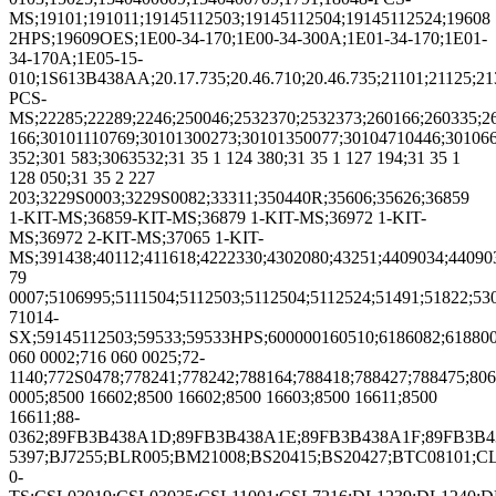
MS;19101;191011;19145112503;19145112504;19145112524;19608
2HPS;19609OES;1E00-34-170;1E00-34-300A;1E01-34-170;1E01-
34-170A;1E05-15-
010;1S613B438AA;20.17.735;20.46.710;20.46.735;21101;21125;2
PCS-
MS;22285;22289;2246;250046;2532370;2532373;260166;260335;2
166;30101110769;30101300273;30101350077;30104710446;30106
352;301 583;3063532;31 35 1 124 380;31 35 1 127 194;31 35 1
128 050;31 35 2 227
203;3229S0003;3229S0082;33311;350440R;35606;35626;36859
1-KIT-MS;36859-KIT-MS;36879 1-KIT-MS;36972 1-KIT-
MS;36972 2-KIT-MS;37065 1-KIT-
MS;391438;40112;411618;4222330;4302080;43251;4409034;440903
79
0007;5106995;5111504;5112503;5112504;5112524;51491;51822;53
71014-
SX;59145112503;59533;59533HPS;600000160510;6186082;618800
060 0002;716 060 0025;72-
1140;772S0478;778241;778242;788164;788418;788427;788475;806
0005;8500 16602;8500 16602;8500 16603;8500 16611;8500
16611;88-
0362;89FB3B438A1D;89FB3B438A1E;89FB3B438A1F;89FB3B4
5397;BJ7255;BLR005;BM21008;BS20415;BS20427;BTC08101;CL
0-