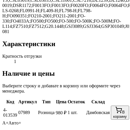
TS;CSL03019;CSL03035;CSL11001;CSL7216;DL1239;DL1240;D
0019;DSR1172;F0013FO;F0013FO;F0020FO;F0064FO;F0064FO;F
LS-0268;FL0991-H;FL409-H;FL798-H;FL798-
H;FO090351;FO210-2001;FO211-2001;FO-
330;FO4033A;FO500;FO500;FO-500;FO-500K;FO-500M;FO-
L114;FZ7510;FZ7512;G20.1448;GSJ3089;GSJ3364;GSP301049;J0
081
Характеристики
Кратность отгрузки
1
Наличие и цены
Выберите строку и добавьте в корзину или оформите через
менеджера.
Код
Артикул
Тип
Цена
Остаток
Склад
4-
07989
Розница
1 шт.
Дамбовская
В
980 ₽
013539
корзину
А+
Авто+