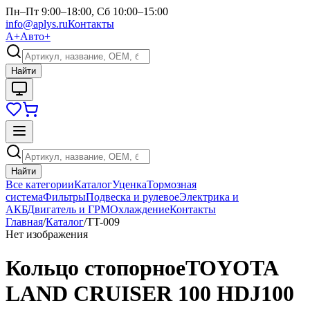
Пн–Пт 9:00–18:00, Сб 10:00–15:00
info@aplys.ru
Контакты
А+
Авто+
Найти
Найти
Все категории
Каталог
Уценка
Тормозная
система
Фильтры
Подвеска и рулевое
Электрика и
АКБ
Двигатель и ГРМ
Охлаждение
Контакты
Главная
/
Каталог
/
TT-009
Нет изображения
Кольцо стопорноеTOYOTA
LAND CRUISER 100 HDJ100