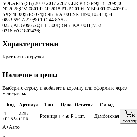
SOLARIS (SB) 2010-2017 2287-CER PB-5349;EBT2095;0-
N2202S;CM 0801;PT-P 2018;PT-P 2019;HYBP-001;03-40391-
SX;448-00;KR5074;RNK-KA-001;SR-1890;102443;54-
0883;55CA219;90 10 2443;A52-
0225;ADG096526;BT13001;RNK-KA-001F;V52-
0216;WG1807426;
Характеристики
Кратность отгрузки
1
Наличие и цены
Выберите строку и добавьте в корзину или оформите через
менеджера.
Код
Артикул
Тип
Цена
Остаток
Склад
4-
2287-
Розница
1 шт.
Дамбовская
В
1 460 ₽
011524
CER
корзину
А+
Авто+