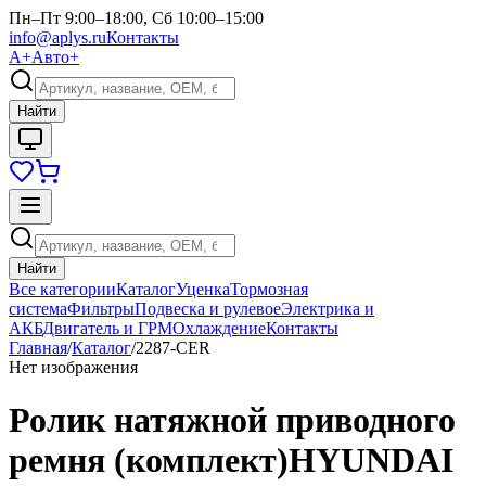
Пн–Пт 9:00–18:00, Сб 10:00–15:00
info@aplys.ru
Контакты
А+
Авто+
Найти
Найти
Все категории
Каталог
Уценка
Тормозная
система
Фильтры
Подвеска и рулевое
Электрика и
АКБ
Двигатель и ГРМ
Охлаждение
Контакты
Главная
/
Каталог
/
2287-CER
Нет изображения
Ролик натяжной приводного
ремня (комплект)HYUNDAI