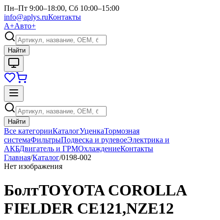
Пн–Пт 9:00–18:00, Сб 10:00–15:00
info@aplys.ru
Контакты
А+
Авто+
Найти
Найти
Все категории
Каталог
Уценка
Тормозная
система
Фильтры
Подвеска и рулевое
Электрика и
АКБ
Двигатель и ГРМ
Охлаждение
Контакты
Главная
/
Каталог
/
0198-002
Нет изображения
БолтTOYOTA COROLLA
FIELDER CE121,NZE12