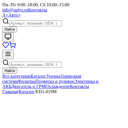
Пн–Пт 9:00–18:00, Сб 10:00–15:00
info@aplys.ru
Контакты
А+
Авто+
Найти
Найти
Все категории
Каталог
Уценка
Тормозная
система
Фильтры
Подвеска и рулевое
Электрика и
АКБ
Двигатель и ГРМ
Охлаждение
Контакты
Главная
/
Каталог
/
ED1-019M