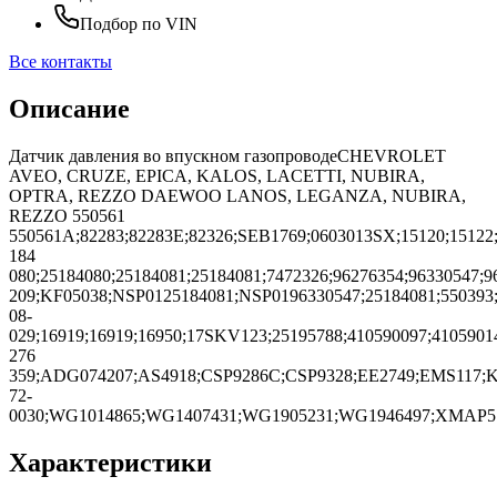
Подбор по VIN
Все контакты
Описание
Датчик давления во впускном газопроводеCHEVROLET
AVEO, CRUZE, EPICA, KALOS, LACETTI, NUBIRA,
OPTRA, REZZO DAEWOO LANOS, LEGANZA, NUBIRA,
REZZO 550561
550561A;82283;82283E;82326;SEB1769;0603013SX;15120;15122
184
080;25184080;25184081;25184081;7472326;96276354;96330547;
209;KF05038;NSP0125184081;NSP0196330547;25184081;550393
08-
029;16919;16919;16950;17SKV123;25195788;410590097;41059014
276
359;ADG074207;AS4918;CSP9286C;CSP9328;EE2749;EMS117;K
72-
0030;WG1014865;WG1407431;WG1905231;WG1946497;XMAP5
Характеристики