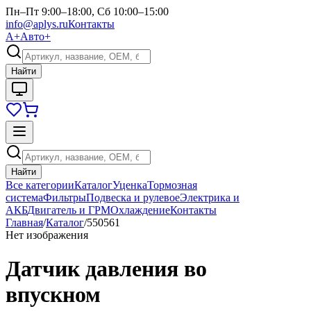
Пн–Пт 9:00–18:00, Сб 10:00–15:00
info@aplys.ru
Контакты
А+
Авто+
Найти
Найти
Все категории
Каталог
Уценка
Тормозная
система
Фильтры
Подвеска и рулевое
Электрика и
АКБ
Двигатель и ГРМ
Охлаждение
Контакты
Главная
/
Каталог
/
550561
Нет изображения
Датчик давления во
впускном