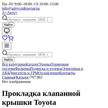
Пн–Пт 9:00–18:00, Сб 10:00–15:00
info@aplys.ru
Контакты
А+
Авто+
Найти
Найти
Все категории
Каталог
Уценка
Тормозная
система
Фильтры
Подвеска и рулевое
Электрика и
АКБ
Двигатель и ГРМ
Охлаждение
Контакты
Главная
/
Каталог
/
707.961
Нет изображения
Прокладка клапанной
крышки Toyota