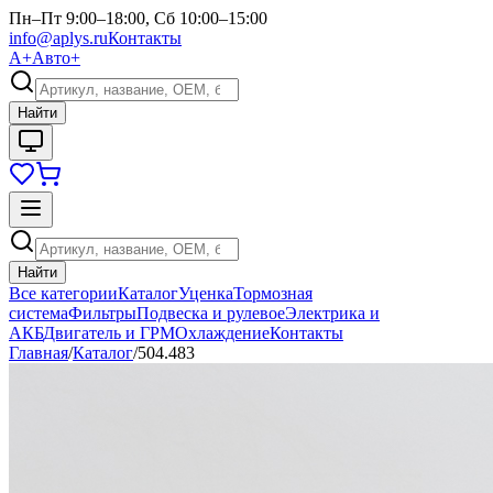
Пн–Пт 9:00–18:00, Сб 10:00–15:00
info@aplys.ru
Контакты
А+
Авто+
Найти
Найти
Все категории
Каталог
Уценка
Тормозная
система
Фильтры
Подвеска и рулевое
Электрика и
АКБ
Двигатель и ГРМ
Охлаждение
Контакты
Главная
/
Каталог
/
504.483