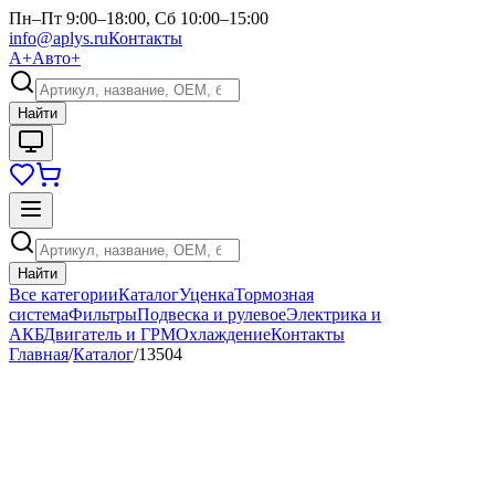
Пн–Пт 9:00–18:00, Сб 10:00–15:00
info@aplys.ru
Контакты
А+
Авто+
Найти
Найти
Все категории
Каталог
Уценка
Тормозная
система
Фильтры
Подвеска и рулевое
Электрика и
АКБ
Двигатель и ГРМ
Охлаждение
Контакты
Главная
/
Каталог
/
13504