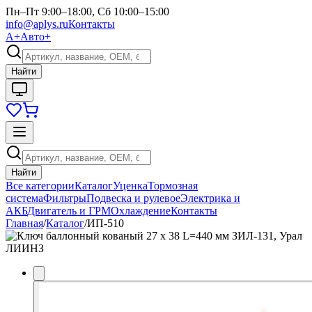
Пн–Пт 9:00–18:00, Сб 10:00–15:00
info@aplys.ru
Контакты
А+
Авто+
Найти
Найти
Все категории
Каталог
Уценка
Тормозная
система
Фильтры
Подвеска и рулевое
Электрика и
АКБ
Двигатель и ГРМ
Охлаждение
Контакты
Главная
/
Каталог
/
ИП-510