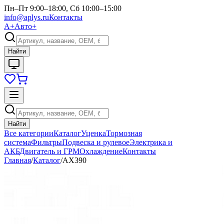
Пн–Пт 9:00–18:00, Сб 10:00–15:00
info@aplys.ru
Контакты
А+
Авто+
Найти
Найти
Все категории
Каталог
Уценка
Тормозная
система
Фильтры
Подвеска и рулевое
Электрика и
АКБ
Двигатель и ГРМ
Охлаждение
Контакты
Главная
/
Каталог
/
AX390