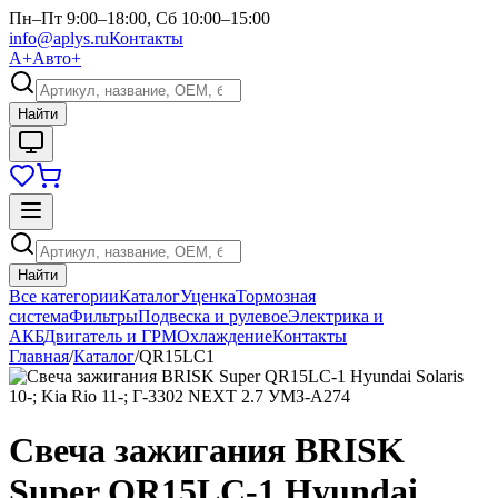
Пн–Пт 9:00–18:00, Сб 10:00–15:00
info@aplys.ru
Контакты
А+
Авто+
Найти
Найти
Все категории
Каталог
Уценка
Тормозная
система
Фильтры
Подвеска и рулевое
Электрика и
АКБ
Двигатель и ГРМ
Охлаждение
Контакты
Главная
/
Каталог
/
QR15LC1
Свеча зажигания BRISK
Super QR15LC-1 Hyundai