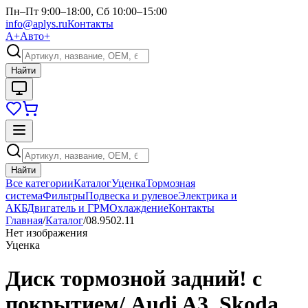
Пн–Пт 9:00–18:00, Сб 10:00–15:00
info@aplys.ru
Контакты
А+
Авто+
Найти
Найти
Все категории
Каталог
Уценка
Тормозная
система
Фильтры
Подвеска и рулевое
Электрика и
АКБ
Двигатель и ГРМ
Охлаждение
Контакты
Главная
/
Каталог
/
08.9502.11
Нет изображения
Уценка
Диск тормозной задний! с
покрытием/ Audi A3, Skoda