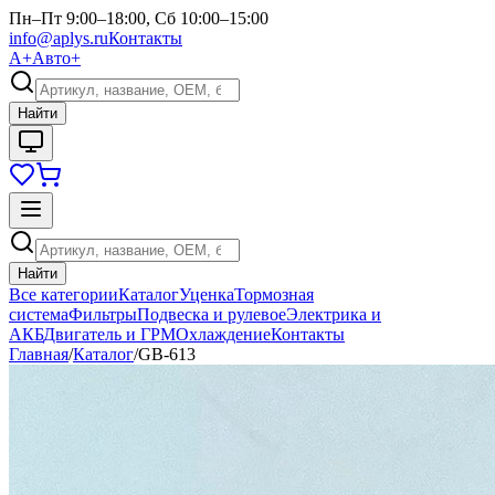
Пн–Пт 9:00–18:00, Сб 10:00–15:00
info@aplys.ru
Контакты
А+
Авто+
Найти
Найти
Все категории
Каталог
Уценка
Тормозная
система
Фильтры
Подвеска и рулевое
Электрика и
АКБ
Двигатель и ГРМ
Охлаждение
Контакты
Главная
/
Каталог
/
GB-613