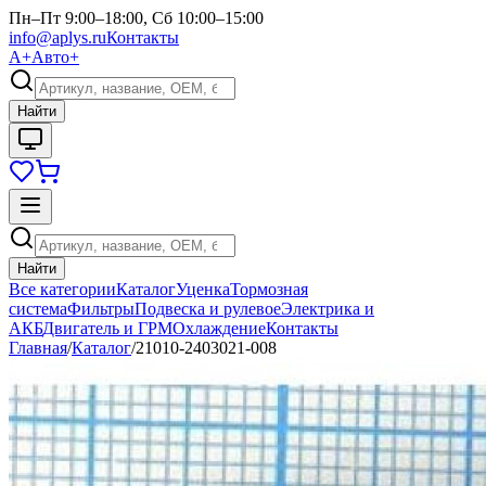
Пн–Пт 9:00–18:00, Сб 10:00–15:00
info@aplys.ru
Контакты
А+
Авто+
Найти
Найти
Все категории
Каталог
Уценка
Тормозная
система
Фильтры
Подвеска и рулевое
Электрика и
АКБ
Двигатель и ГРМ
Охлаждение
Контакты
Главная
/
Каталог
/
21010-2403021-008