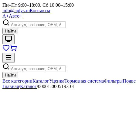
Пн–Пт 9:00–18:00, Сб 10:00–15:00
info@aplys.ru
Контакты
А+
Авто+
Найти
Найти
Все категории
Каталог
Уценка
Тормозная система
Фильтры
Подве
Главная
/
Каталог
/
00001-0005193-01