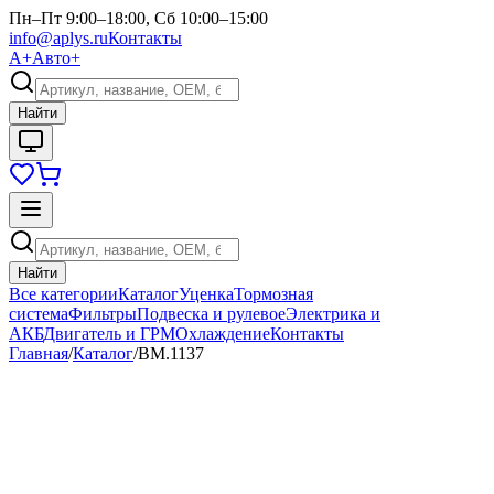
Пн–Пт 9:00–18:00, Сб 10:00–15:00
info@aplys.ru
Контакты
А+
Авто+
Найти
Найти
Все категории
Каталог
Уценка
Тормозная
система
Фильтры
Подвеска и рулевое
Электрика и
АКБ
Двигатель и ГРМ
Охлаждение
Контакты
Главная
/
Каталог
/
BM.1137